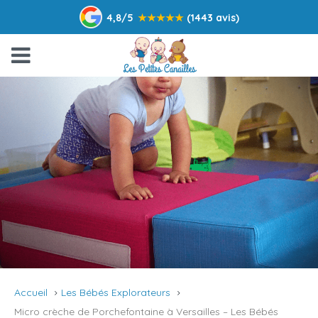
4,8/5
★
★
★
★
★
(1443 avis)
Accueil
Les Bébés Explorateurs
Micro crèche de Porchefontaine à Versailles – Les Bébés