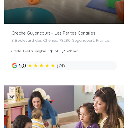
Crèche Guyancourt – Les Petites Canailles
8 Boulevard des Chênes, 78280 Guyancourt, France
Crèche, Eveil à l'anglais
51
460 m2
★
★
★
★
★
5,0
(74)