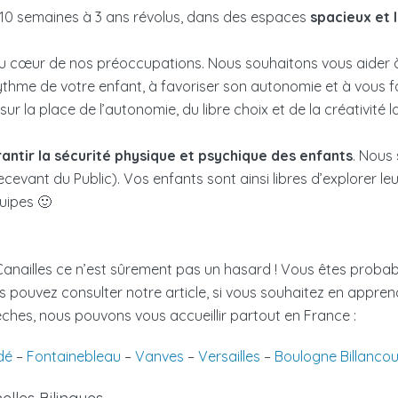
 10 semaines à 3 ans révolus, dans des espaces
spacieux et 
 au cœur de nos préoccupations. Nous souhaitons vous aider 
rythme de votre enfant, à favoriser son autonomie et à vous fair
sur la place de l’autonomie, du libre choix et de la créativité
antir la sécurité physique et psychique des enfants
. Nous
cevant du Public). Vos enfants sont ainsi libres d’explorer leu
uipes 🙂
s Canailles ce n’est sûrement pas un hasard ! Vous êtes prob
 pouvez consulter notre article, si vous souhaitez en appren
èches, nous pouvons vous accueillir partout en France :
dé
–
Fontainebleau
–
Vanves
–
Versailles
–
Boulogne Billancou