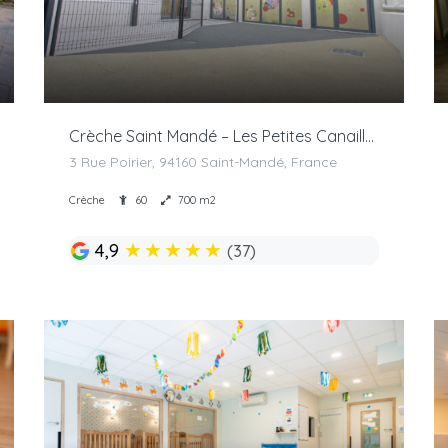
Crèche Saint Mandé – Les Petites Canailles
3 Rue Poirier, 94160 Saint-Mandé, France
Crèche
60
700 m2
★
★
★
★
★
4,9
(37)