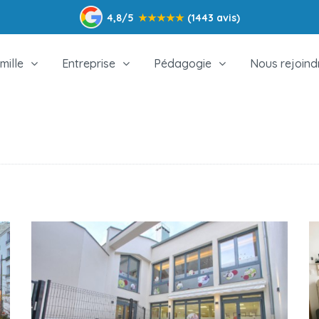
4,8/5
★
★
★
★
★
(1443 avis)
mille
Entreprise
Pédagogie
Nous rejoind