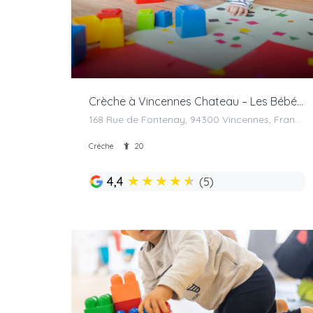
Crèche à Vincennes Chateau – Les Bébés Explorateurs
168 Rue de Fontenay, 94300 Vincennes, France
Crèche
20
★
★
★
★
★
4,4
(5)