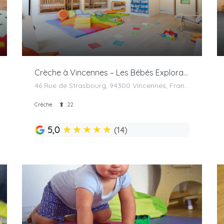
Crèche à Vincennes – Les Bébés Explorateurs
46 Rue de Strasbourg, 94300 Vincennes, France
Crèche
22
★
★
★
★
★
5,0
(14)