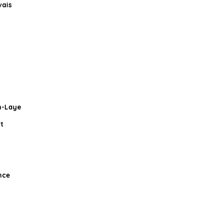
vais
n-Laye
t
nce