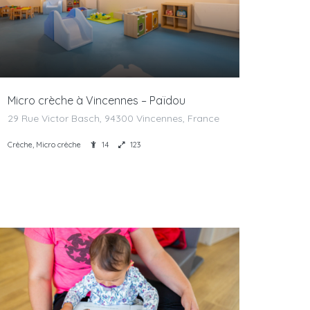
Micro crèche à Vincennes – Païdou
29 Rue Victor Basch, 94300 Vincennes, France
Crèche, Micro crèche
14
123