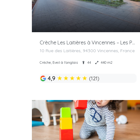
Crèche Les Laitières à Vincennes – Les Petites Canailles
10 Rue des Laitières, 94300 Vincennes, France
Crèche, Eveil à l'anglais
44
440 m2
★
★
★
★
★
4,9
(121)