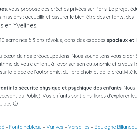
ues
, vous propose des crèches privées sur Paris. Le projet édu
issions : accueillir et assurer le bien-être des enfants, des f
s en Yvelines.
 10 semaines à 3 ans révolus, dans des espaces
spacieux et 
 au cœur de nos préoccupations. Nous souhaitons vous aider 
rythme de votre enfant, à favoriser son autonomie et à vous fair
sur la place de l’autonomie, du libre choix et de la créativité
antir la sécurité physique et psychique des enfants
. Nous
cevant du Public). Vos enfants sont ainsi libres d’explorer leu
uipes 🙂
dé
–
Fontainebleau
–
Vanves
–
Versailles
–
Boulogne Billancou