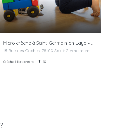
Micro crèche à Saint-Germain-en-Laye – Câlins Doudou
15 Rue des Coches, 78100 Saint-Germain-en-Laye, France
Crèche, Micro crèche
10
 ?