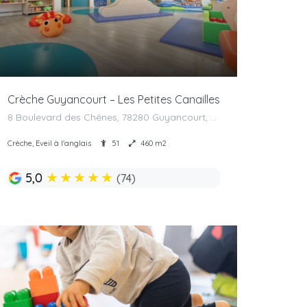
Crèche Guyancourt – Les Petites Canailles
8 Boulevard des Chênes, 78280 Guyancourt, France
Crèche, Eveil à l'anglais
51
460 m2
★
★
★
★
★
5,0
(74)