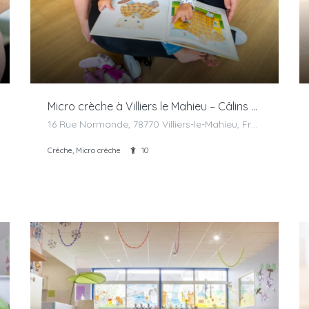
Micro crèche à Villiers le Mahieu – Câlins Doudou
16 Rue Normande, 78770 Villiers-le-Mahieu, France
Crèche, Micro crèche
10