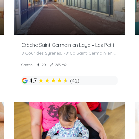
Crèche Saint Germain en Laye – Les Petites Canailles
8 Cour des Syrenes, 78100 Saint-Germain-en-Laye, France
Crèche
20
263 m2
★
★
★
★
★
4,7
(42)