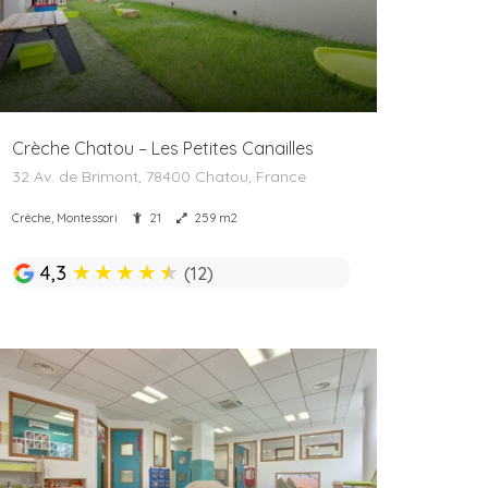
Crèche Chatou – Les Petites Canailles
32 Av. de Brimont, 78400 Chatou, France
Crèche, Montessori
21
259 m2
★
★
★
★
★
4,3
(12)