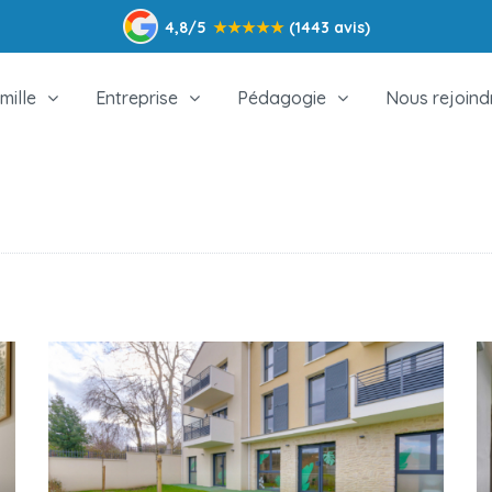
4,8/5
★
★
★
★
★
(1443 avis)
mille
Entreprise
Pédagogie
Nous rejoind