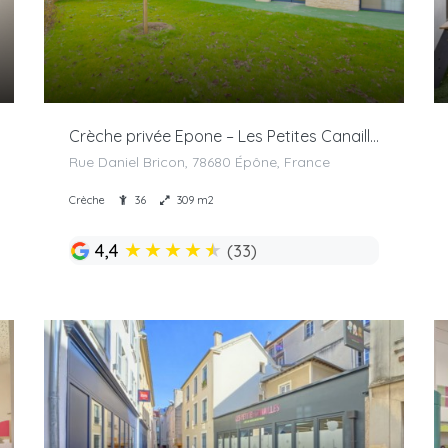
Crèche privée Epone – Les Petites Canailles
Rue Daniel Bricon, 78680 Épône, France
Crèche
36
309 m2
★
★
★
★
★
4,4
(33)