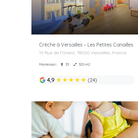
Crèche à Versailles – Les Petites Canailles
15 Rue de l'Orient, 78000 Versailles, France
Montessori
35
320 m2
★
★
★
★
★
4,9
(24)