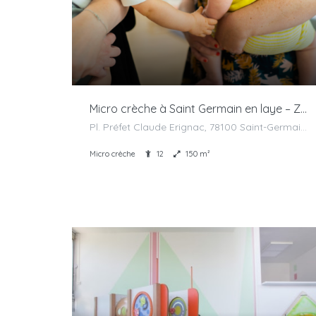
Micro crèche à Saint Germain en laye – Zicreche
Pl. Préfet Claude Erignac, 78100 Saint-Germain-en-Laye, France
Micro crèche
12
150 m²