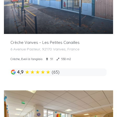
Crèche Vanves – Les Petites Canailles
6 Avenue Pasteur, 92170 Vanves, France
Crèche, Eveil à l'anglais
51
530 m2
★
★
★
★
★
4,9
(65)