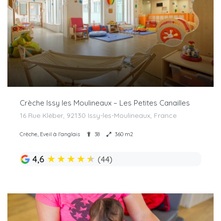
Crèche Issy les Moulineaux – Les Petites Canailles
16 Rue Kléber, 92130 Issy-les-Moulineaux, France
Crèche, Eveil à l'anglais
38
360 m2
★
★
★
★
★
4,6
(44)