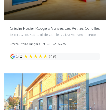
Crèche Rosier Rouge à Vanves Les Petites Canailles
16 ter Av. du Général de Gaulle, 92170 Vanves, France
Crèche, Eveil à l'anglais
40
373 m2
★
★
★
★
★
5,0
(49)