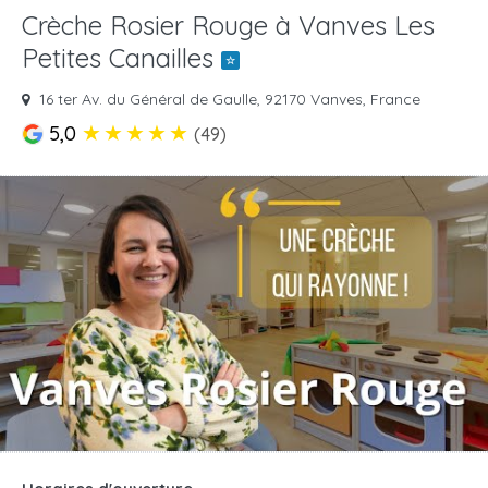
Crèche Rosier Rouge à Vanves Les
Petites Canailles
☆
16 ter Av. du Général de Gaulle, 92170 Vanves, France
★
★
★
★
★
5,0
(49)