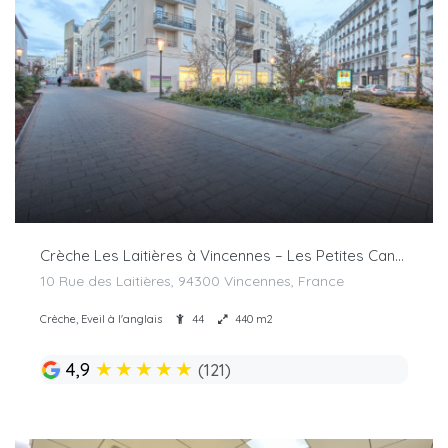
Crèche Les Laitières à Vincennes – Les Petites Canailles
10 Rue des Laitières, 94300 Vincennes, France
Crèche, Eveil à l'anglais
44
440 m2
★
★
★
★
★
4,9
(121)