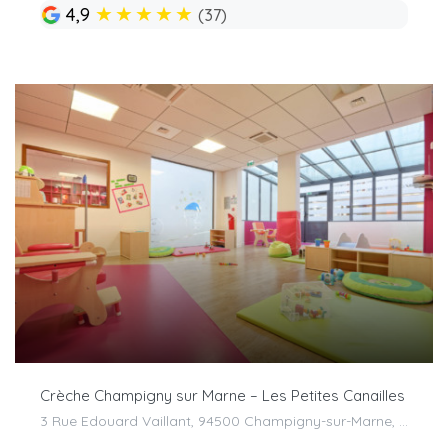
★
★
★
★
★
4,9
(37)
Crèche Champigny sur Marne – Les Petites Canailles
3 Rue Edouard Vaillant, 94500 Champigny-sur-Marne, France