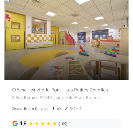
Crèche Joinville-le-Pont – Les Petites Canailles
5 Rue Bernier, 94340 Joinville-le-Pont, France
Crèche, Eveil à l'anglais
60
540 m2
★
★
★
★
★
4,8
(38)