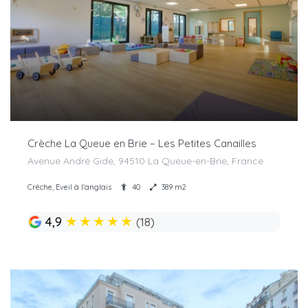
Crèche La Queue en Brie – Les Petites Canailles
Avenue André Gide, 94510 La Queue-en-Brie, France
Crèche, Eveil à l'anglais
40
389 m2
★
★
★
★
★
4,9
(18)