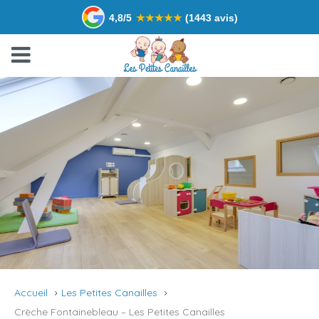
4,8/5
★
★
★
★
★
(1443 avis)
Accueil
Les Petites Canailles
Crèche Fontainebleau – Les Petites Canailles