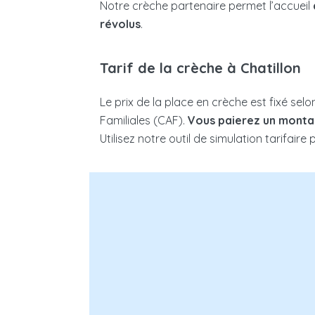
Notre crèche partenaire permet l’accueil
révolus
.
Tarif de la crèche à Chatillon
Le prix de la place en crèche est fixé selo
Familiales (CAF).
Vous paierez un montan
Utilisez notre outil de simulation tarifaire
Nombre d’enfants à charge :
Nomb
Enfant(s) en situation de han
foyer :