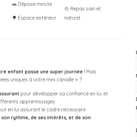
🚗 Dépose minute
🍲 Repas sain et
🌳 Espace extérieur
naturel
tre enfant passe une super journée
! Mais
es uniques à votre mini canaille ⭐ ?
assurant
pour développer sa confiance en lui, et
différents apprentissages
out en lui assurant le cadre nécessaire
e
son rythme, de ses intérêts, et de son