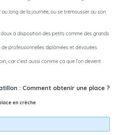
 une aide mensuelle, dont le montant dépend de
arge.
t au long de la journée, ou se trémousser au son
ire en crèche
 doux à disposition des petits comme des grands
 de professionnelles diplômées et dévouées
in, car c’est aussi comme ça que l’on devient
atillon : Comment obtenir une place ?
place en crèche