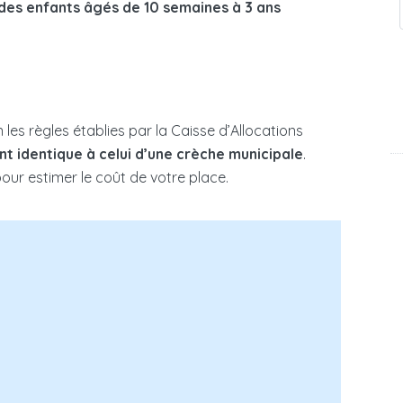
des enfants âgés de 10 semaines à 3 ans
n les règles établies par la Caisse d’Allocations
t identique à celui d’une crèche municipale
.
 pour estimer le coût de votre place.
re d’enfant à votre charge dans le foyer fiscal
dicap au sein du