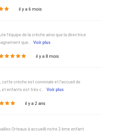
il y a 6 mois
te l’équipe de la crèche ainsi que la directrice
Voir plus
mpagnement que...
il y a 8 mois
 cette crèche est conviviale et l'accueil de
Voir plus
et enfants est très c...
il y a 2 ans
ailles Orteaux à accueilli notre 2 ème enfant