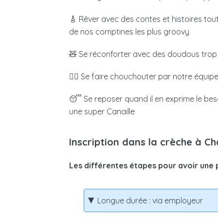
financement en vous versant directement
vos revenus et du nombre d’enfants à ch
🎸 Rêver avec des contes et histoires tou
de nos comptines les plus groovy
M’inscr
🧸 Se réconforter avec des doudous trop
🧖‍♀️
Se faire chouchouter par notre équipe
😴 Se reposer quand il en exprime le beso
une super Canaille
Inscription dans la crèche à Ch
Les différentes étapes pour avoir une 
Longue durée : via employeur