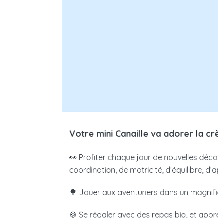
Revenus mensuels N-2
Nombre de jours de garde pa
CALC
Votre place en crèche vous coûtera 
Votre mini Canaille va adorer la cr
Les résultats obtenus n'ont qu'une valeur 
👀 Profiter chaque jour de nouvelles découve
crèche ouvre droit à un crédit d’impôt
coordination, de motricité, d’équilibre, d
750€ par enfant et par an.
🌳 Jouer aux aventuriers dans un magnif
Tarif micro-crèche PAJE
: La crèche étab
🍪 Se régaler avec des repas bio, et app