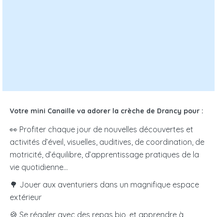
Nombre de jours de garde par semaine :
sur une base 9 heures / jour
CALCULER LE TARIF
€ /
Votre place en crèche vous coûtera :
jour
€ / mois
soit
Votre mini Canaille va adorer la crèche de Drancy pour :
👀 Profiter chaque jour de nouvelles découvertes et
Les résultats obtenus n'ont qu'une valeur informative,
activités d’éveil, visuelles, auditives, de coordination, de
indicative et non contractuelle.
La crèche ouvre droit
motricité, d’équilibre, d’apprentissage pratiques de la
à un crédit d’impôts de 50%
de vos frais de garde
vie quotidienne…
dans la limite de 1 750€ par enfant et par an.
🌳 Jouer aux aventuriers dans un magnifique espace
extérieur
Tarif micro-crèche PAJE
: La crèche établit sa propre
grille tarifaire. La CAF participe au financement en vous
🍪 Se régaler avec des repas bio, et apprendre à