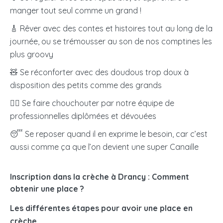
versant directement une aide mensuelle, dont le
manger tout seul comme un grand !
montant dépend de vos revenus et du nombre
🎸 Rêver avec des contes et histoires tout au long de la
d’enfants à charge.
journée, ou se trémousser au son de nos comptines les
plus groovy
M’inscrire en crèche
🧸 Se réconforter avec des doudous trop doux à
disposition des petits comme des grands
🧖‍♀️
Se faire chouchouter par notre équipe de
professionnelles diplômées et dévouées
😴 Se reposer quand il en exprime le besoin, car c’est
aussi comme ça que l’on devient une super Canaille
Inscription dans la crèche à Drancy : Comment
obtenir une place ?
Les différentes étapes pour avoir une place en
crèche