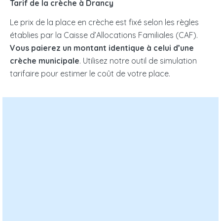
Tarif de la crèche à Drancy
Le prix de la place en crèche est fixé selon les règles
établies par la Caisse d’Allocations Familiales (CAF).
Vous paierez un montant identique à celui d’une
crèche municipale
. Utilisez notre outil de simulation
tarifaire pour estimer le coût de votre place.
Nombre d’enfants à charge :
Nombre d’enfant à votre charge dans le foyer fiscal
Enfant(s) en situation de handicap au sein du foyer :
Revenus mensuels N-2