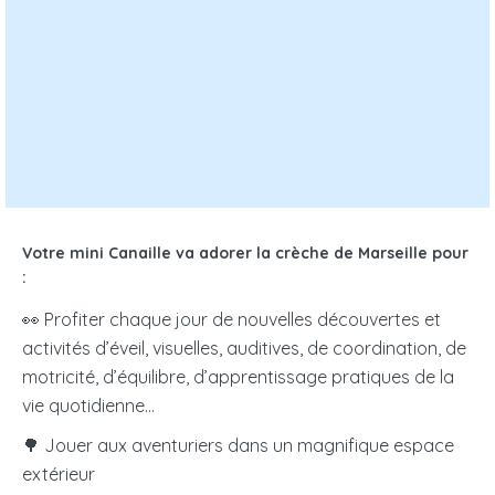
Nombre de jours de garde par semaine :
sur une base 9 heures / jour
CALCULER LE TARIF
€ /
Votre place en crèche vous coûtera :
jour
€ / mois
soit
Votre mini Canaille va adorer la crèche de Marseille pour
:
Les résultats obtenus n'ont qu'une valeur informative,
👀 Profiter chaque jour de nouvelles découvertes et
indicative et non contractuelle.
La crèche ouvre droit
activités d’éveil, visuelles, auditives, de coordination, de
à un crédit d’impôts de 50%
de vos frais de garde
motricité, d’équilibre, d’apprentissage pratiques de la
dans la limite de 1 750€ par enfant et par an.
vie quotidienne…
🌳 Jouer aux aventuriers dans un magnifique espace
Tarif micro-crèche PAJE
: La crèche établit sa propre
extérieur
grille tarifaire. La CAF participe au financement en vous