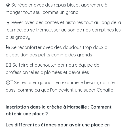
🍪 Se régaler avec des repas bio, et apprendre à
versant directement une aide mensuelle, dont le
manger tout seul comme un grand !
montant dépend de vos revenus et du nombre
d’enfants à charge.
🎸 Rêver avec des contes et histoires tout au long de la
journée, ou se trémousser au son de nos comptines les
M’inscrire en crèche
plus groovy
🧸 Se réconforter avec des doudous trop doux à
disposition des petits comme des grands
🧖‍♀️
Se faire chouchouter par notre équipe de
professionnelles diplômées et dévouées
😴 Se reposer quand il en exprime le besoin, car c’est
aussi comme ça que l’on devient une super Canaille
Inscription dans la crèche à Marseille : Comment
obtenir une place ?
Les différentes étapes pour avoir une place en