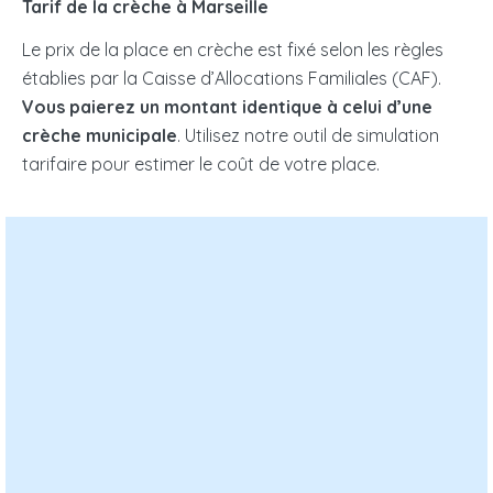
Tarif de la crèche à Marseille
Le prix de la place en crèche est fixé selon les règles
établies par la Caisse d’Allocations Familiales (CAF).
Vous paierez un montant identique à celui d’une
crèche municipale
. Utilisez notre outil de simulation
tarifaire pour estimer le coût de votre place.
Nombre d’enfants à charge :
Nombre d’enfant à votre charge dans le foyer fiscal
Enfant(s) en situation de handicap au sein du foyer :
Revenus mensuels N-2