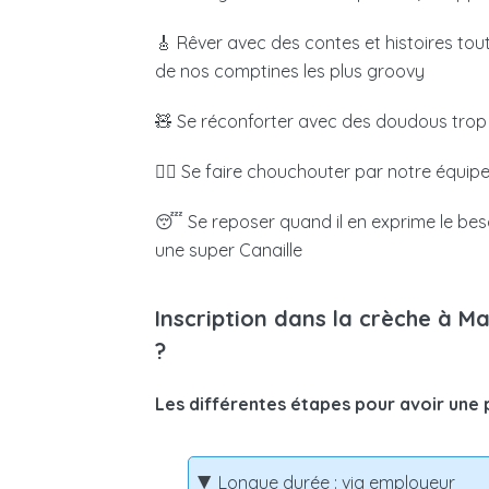
financement en vous versant directement
vos revenus et du nombre d’enfants à ch
🎸 Rêver avec des contes et histoires tou
de nos comptines les plus groovy
M’inscr
🧸 Se réconforter avec des doudous trop
🧖‍♀️
Se faire chouchouter par notre équipe
😴 Se reposer quand il en exprime le beso
une super Canaille
Inscription dans la crèche à M
?
Les différentes étapes pour avoir une 
Longue durée : via employeur