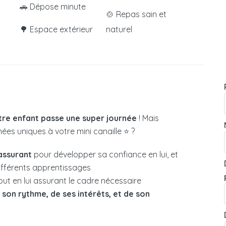
🚗 Dépose minute
🍲 Repas sain et
🌳 Espace extérieur
naturel
tre enfant passe une super journée
! Mais
es uniques à votre mini canaille ⭐ ?
assurant
pour développer sa confiance en lui, et
différents apprentissages
out en lui assurant le cadre nécessaire
e
son rythme, de ses intérêts, et de son