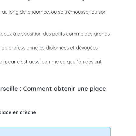
 une aide mensuelle, dont le montant dépend de
arge.
t au long de la journée, ou se trémousser au son
ire en crèche
 doux à disposition des petits comme des grands
 de professionnelles diplômées et dévouées
in, car c’est aussi comme ça que l’on devient
arseille : Comment obtenir une place
place en crèche