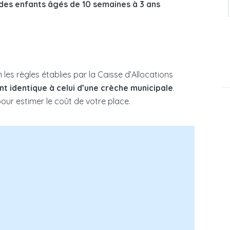
des enfants âgés de 10 semaines à 3 ans
n les règles établies par la Caisse d’Allocations
t identique à celui d’une crèche municipale
.
 pour estimer le coût de votre place.
re d’enfant à votre charge dans le foyer fiscal
dicap au sein du