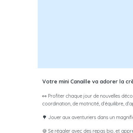
Revenus mensuels N-2
Nombre de jours de garde pa
CALC
Votre place en crèche vous coûtera 
Votre mini Canaille va adorer la cr
Les résultats obtenus n'ont qu'une valeur 
👀 Profiter chaque jour de nouvelles découve
crèche ouvre droit à un crédit d’impôt
coordination, de motricité, d’équilibre, d
750€ par enfant et par an.
🌳 Jouer aux aventuriers dans un magnif
Tarif micro-crèche PAJE
: La crèche étab
🍪 Se régaler avec des repas bio, et app