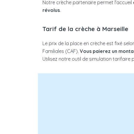
Notre crèche partenaire permet l’accueil
révolus
.
Tarif de la crèche à Marseille
Le prix de la place en crèche est fixé selo
Familiales (CAF).
Vous paierez un montan
Utilisez notre outil de simulation tarifaire
Nombre d’enfants à charge :
Nomb
Enfant(s) en situation de han
foyer :