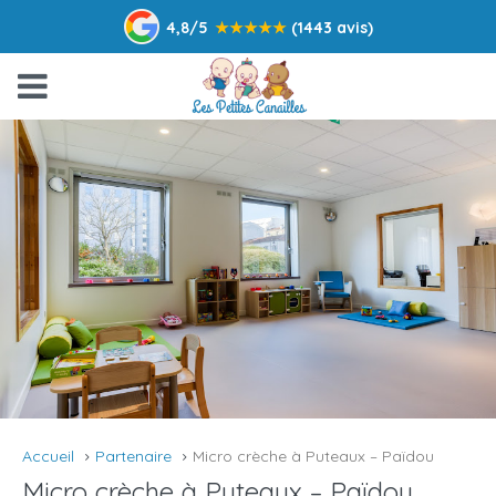
4,8/5
★
★
★
★
★
(1443 avis)
Accueil
Partenaire
Micro crèche à Puteaux – Païdou
Micro crèche à Puteaux – Païdou