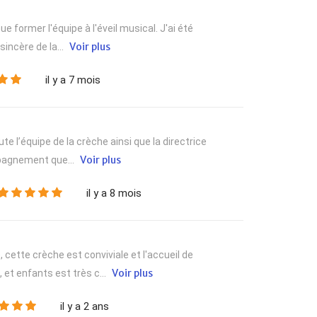
e former l'équipe à l'éveil musical. J'ai été
Voir plus
sincère de la...
il y a 7 mois
te l’équipe de la crèche ainsi que la directrice
Voir plus
mpagnement que...
il y a 8 mois
 cette crèche est conviviale et l'accueil de
Voir plus
et enfants est très c...
il y a 2 ans