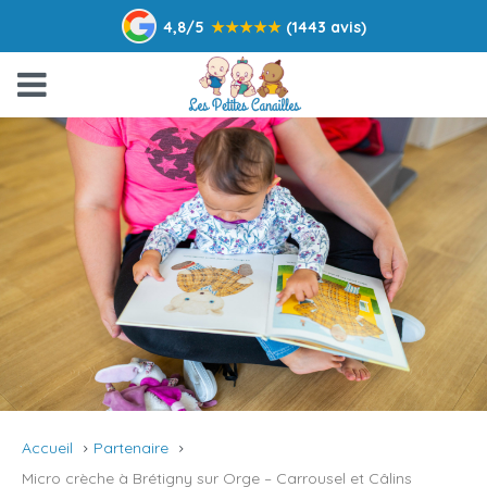
4,8/5
★
★
★
★
★
(1443 avis)
Accueil
Partenaire
Micro crèche à Brétigny sur Orge – Carrousel et Câlins