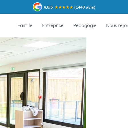
4,8/5
★
★
★
★
★
(1443 avis)
Famille
Entreprise
Pédagogie
Nous rejo