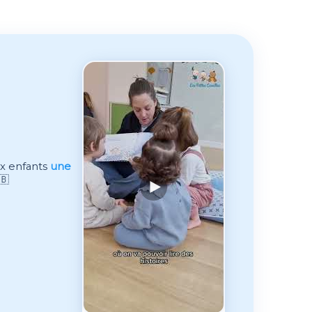
x enfants
une
🇧