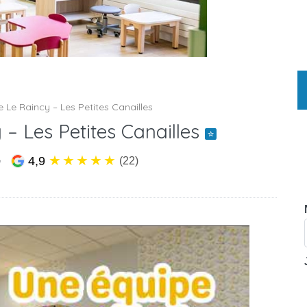
 Le Raincy – Les Petites Canailles
 – Les Petites Canailles
☆
★
★
★
★
★
4,9
e
(22)