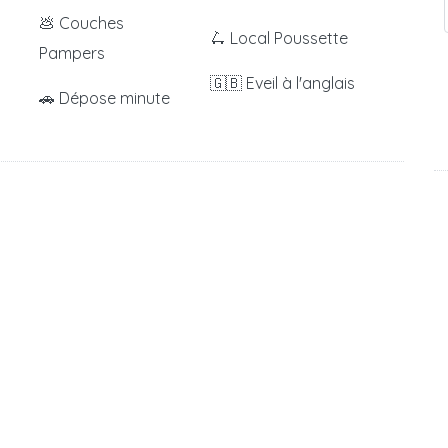
💩 Couches
🛴 Local Poussette
Pampers
🇬🇧 Eveil à l'anglais
🚗 Dépose minute