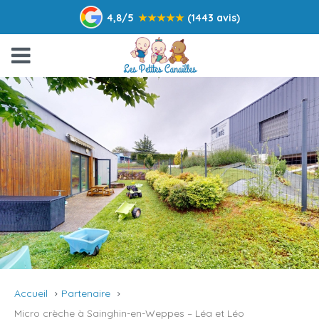
4,8/5
★
★
★
★
★
(1443 avis)
Accueil
Partenaire
Micro crèche à Sainghin-en-Weppes – Léa et Léo