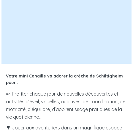
Nombre de jours de garde par semaine :
sur une base 9 heures / jour
CALCULER LE TARIF
€ /
Votre place en crèche vous coûtera :
jour
€ / mois
soit
Votre mini Canaille va adorer la crèche de Schiltigheim
pour :
Les résultats obtenus n'ont qu'une valeur informative,
👀 Profiter chaque jour de nouvelles découvertes et
indicative et non contractuelle.
La crèche ouvre droit
activités d’éveil, visuelles, auditives, de coordination, de
à un crédit d’impôts de 50%
de vos frais de garde
motricité, d’équilibre, d’apprentissage pratiques de la
dans la limite de 1 750€ par enfant et par an.
vie quotidienne…
🌳 Jouer aux aventuriers dans un magnifique espace
Tarif micro-crèche PAJE
: La crèche établit sa propre