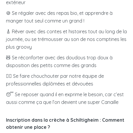
extérieur
grille tarifaire. La CAF participe au financement en vous
🍪 Se régaler avec des repas bio, et apprendre à
versant directement une aide mensuelle, dont le
manger tout seul comme un grand !
montant dépend de vos revenus et du nombre
d’enfants à charge.
🎸 Rêver avec des contes et histoires tout au long de la
journée, ou se trémousser au son de nos comptines les
M’inscrire en crèche
plus groovy
🧸 Se réconforter avec des doudous trop doux à
disposition des petits comme des grands
🧖‍♀️
Se faire chouchouter par notre équipe de
professionnelles diplômées et dévouées
😴 Se reposer quand il en exprime le besoin, car c’est
aussi comme ça que l’on devient une super Canaille
Inscription dans la crèche à Schiltigheim : Comment
obtenir une place ?