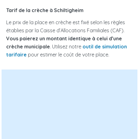
Tarif de la crèche à Schiltigheim
Le prix de la place en crèche est fixé selon les règles
établies par la Caisse d’Allocations Familiales (CAF).
Vous paierez un montant identique à celui d’une
crèche municipale
. Utilisez notre
outil de simulation
tarifaire
pour estimer le coût de votre place.
Nombre d’enfants à charge :
Nombre d’enfant à votre charge dans le foyer fiscal
Enfant(s) en situation de handicap au sein du foyer :
Revenus mensuels N-2