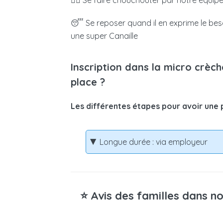
🧖‍♀️
Se faire chouchouter par notre équipe
😴 Se reposer quand il en exprime le beso
une super Canaille
Inscription dans la micro crèc
place ?
Les différentes étapes pour avoir une 
Longue durée : via employeur
⭐ Avis des familles dans no