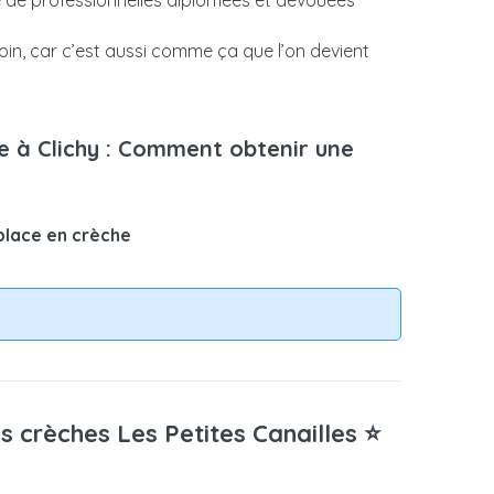
 de professionnelles diplômées et dévouées
in, car c’est aussi comme ça que l’on devient
he à Clichy : Comment obtenir une
place en crèche
s crèches Les Petites Canailles ⭐