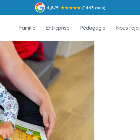
4,8/5
★
★
★
★
★
(1443 avis)
Famille
Entreprise
Pédagogie
Nous rejo