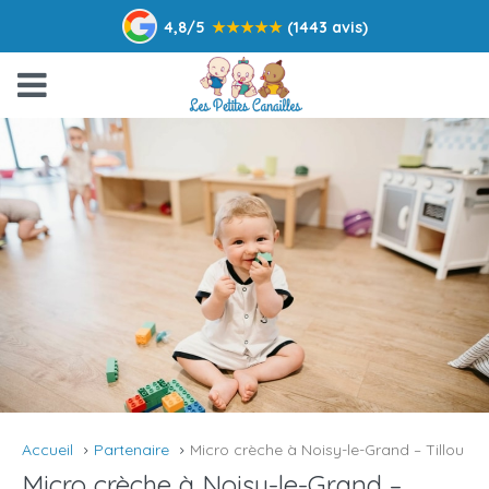
4,8/5
★
★
★
★
★
(1443 avis)
Accueil
Partenaire
Micro crèche à Noisy-le-Grand – Tillou
Micro crèche à Noisy-le-Grand –