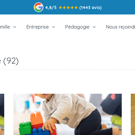
4,8/5
★
★
★
★
★
(1443 avis)
mille
Entreprise
Pédagogie
Nous rejoind
 (92)