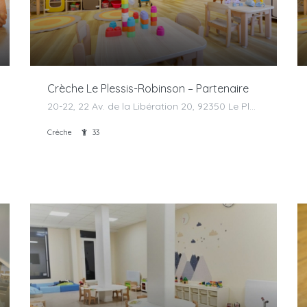
Crèche Le Plessis-Robinson – Partenaire
20-22, 22 Av. de la Libération 20, 92350 Le Plessis-Robinson, France
Crèche
33