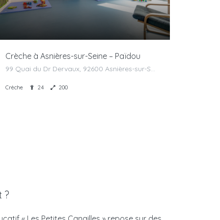
Crèche à Asnières-sur-Seine – Païdou
99 Quai du Dr Dervaux, 92600 Asnières-sur-Seine, France
Crèche
24
200
t ?
catif « Les Petites Canailles » repose sur des