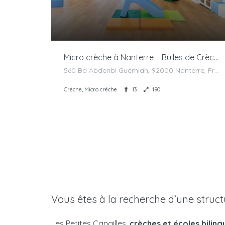
Micro crèche à Nanterre – Bulles de Crèches
560 Bd Abdenbi Guémiah, 92000 Nanterre, France
Crèche, Micro crèche
13
190
Vous êtes à la recherche d’une struct
Les Petites Canailles,
crèches et écoles biling