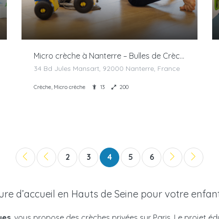
Micro crèche à Nanterre – Bulles de Crèches
34 Bd Jules Mansart, 92000 Nanterre, France
Crèche, Micro crèche
13
200
2
3
4
5
6
ure d’accueil en Hauts de Seine pour votre enfan
ues
, vous propose des crèches privées sur Paris. Le projet édu