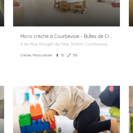
Micro crèche à Courbevoie – Bulles de Crèches
6 ter Rue Rouget de l'Isle, 92400 Courbevoie, France
Crèche, Micro crèche
13
135