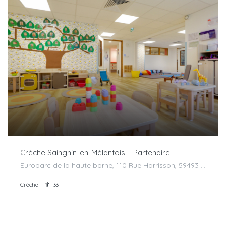
Crèche Sainghin-en-Mélantois – Partenaire
Europarc de la haute borne, 110 Rue Harrisson, 59493 Sainghin-en-Mélantois, France
Crèche
33