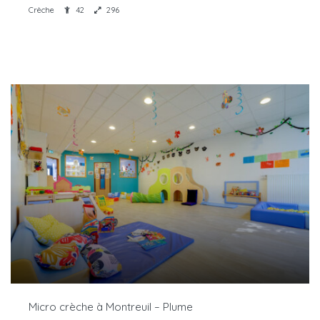
Crèche
42
296
Micro crèche à Montreuil – Plume