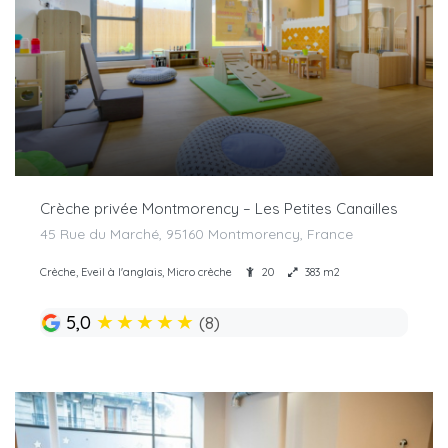
Crèche privée Montmorency – Les Petites Canailles
45 Rue du Marché, 95160 Montmorency, France
Crèche, Eveil à l'anglais, Micro crèche
20
383 m2
★
★
★
★
★
5,0
(8)