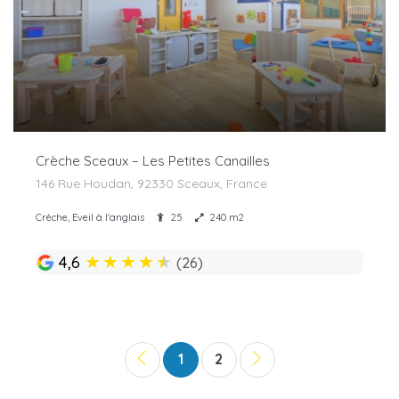
Crèche Sceaux – Les Petites Canailles
146 Rue Houdan, 92330 Sceaux, France
Crèche, Eveil à l'anglais
25
240 m2
★
★
★
★
★
4,6
(26)
1
2