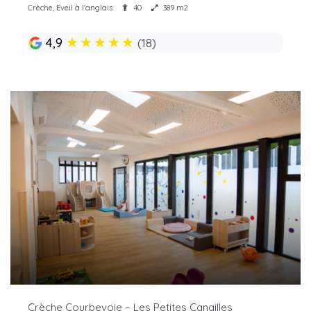
Crèche, Eveil à l'anglais
40
389 m2
★
★
★
★
★
4,9
(18)
Crèche Courbevoie – Les Petites Canailles