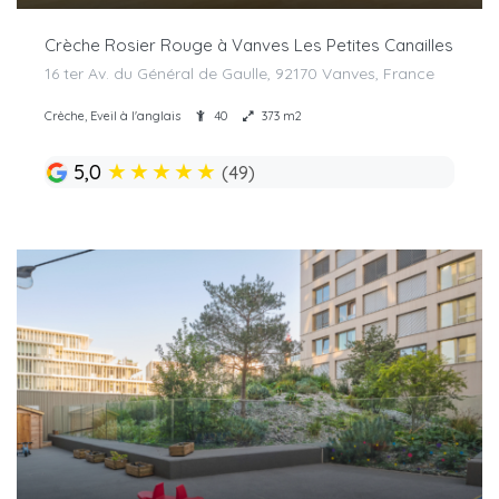
Crèche Rosier Rouge à Vanves Les Petites Canailles
16 ter Av. du Général de Gaulle, 92170 Vanves, France
Crèche, Eveil à l'anglais
40
373 m2
★
★
★
★
★
5,0
(49)