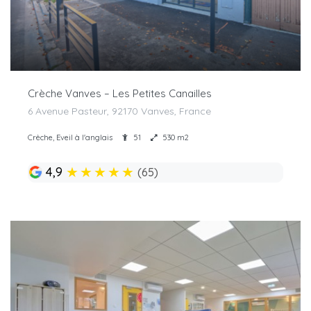
Crèche Vanves – Les Petites Canailles
6 Avenue Pasteur, 92170 Vanves, France
Crèche, Eveil à l'anglais
51
530 m2
★
★
★
★
★
4,9
(65)