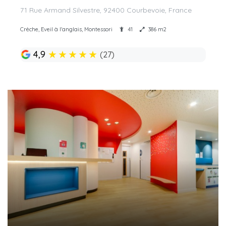
71 Rue Armand Silvestre, 92400 Courbevoie, France
Crèche, Eveil à l'anglais, Montessori
41
386 m2
★
★
★
★
★
4,9
(27)