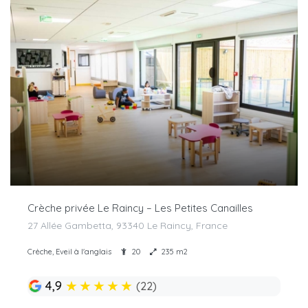
Crèche privée Le Raincy – Les Petites Canailles
27 Allée Gambetta, 93340 Le Raincy, France
Crèche, Eveil à l'anglais
20
235 m2
★
★
★
★
★
4,9
(22)