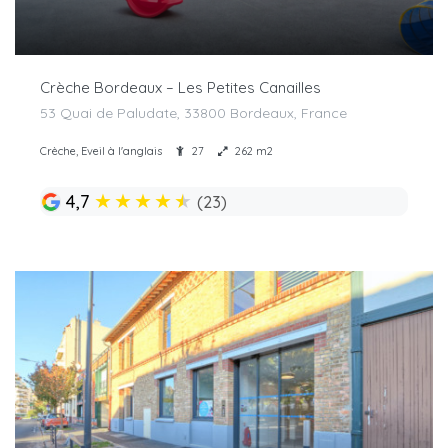
Crèche Bordeaux – Les Petites Canailles
53 Quai de Paludate, 33800 Bordeaux, France
Crèche, Eveil à l'anglais
27
262 m2
★
★
★
★
★
4,7
(23)