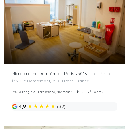
Micro crèche Damrémont Paris 75018 – Les Petites Canailles
136 Rue Damrémont, 75018 Paris, France
Eveil à l'anglais, Micro crèche, Montessori
12
109 m2
★
★
★
★
★
4,9
(32)