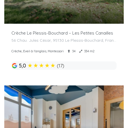
Crèche Le Plessis-Bouchard – Les Petites Canailles
56 Chau. Jules César, 95130 Le Plessis-Bouchard, France
Crèche, Eveil à l'anglais, Montessori
34
334 m2
★
★
★
★
★
5,0
(17)