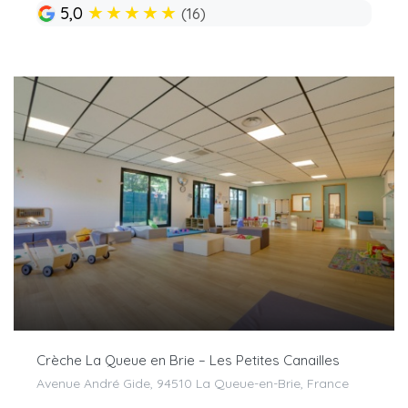
★
★
★
★
★
5,0
(16)
Crèche La Queue en Brie – Les Petites Canailles
Avenue André Gide, 94510 La Queue-en-Brie, France