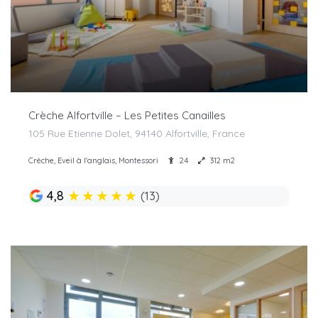
Crèche Alfortville – Les Petites Canailles
105 Rue Etienne Dolet, 94140 Alfortville, France
Crèche, Eveil à l'anglais, Montessori
24
312 m2
★
★
★
★
★
4,8
(13)