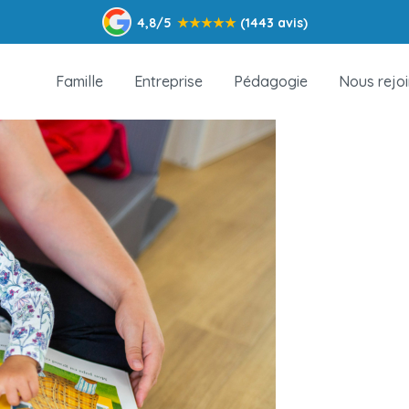
4,8/5
★
★
★
★
★
(1443 avis)
Famille
Entreprise
Pédagogie
Nous rejo