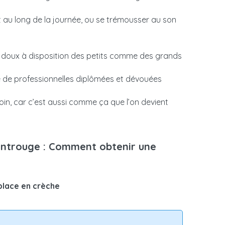
 une aide mensuelle, dont le montant dépend de
arge.
t au long de la journée, ou se trémousser au son
ire en crèche
 doux à disposition des petits comme des grands
 de professionnelles diplômées et dévouées
in, car c’est aussi comme ça que l’on devient
Montrouge : Comment obtenir une
place en crèche