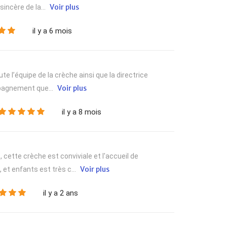
Voir plus
sincère de la...
il y a 6 mois
te l’équipe de la crèche ainsi que la directrice
Voir plus
mpagnement que...
il y a 8 mois
 cette crèche est conviviale et l'accueil de
Voir plus
et enfants est très c...
il y a 2 ans