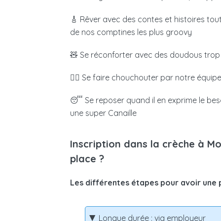
financement en vous versant directement
vos revenus et du nombre d’enfants à ch
🎸 Rêver avec des contes et histoires tou
de nos comptines les plus groovy
M’inscr
🧸 Se réconforter avec des doudous trop
🧖‍♀️
Se faire chouchouter par notre équipe
😴 Se reposer quand il en exprime le beso
une super Canaille
Inscription dans la crèche à 
place ?
Les différentes étapes pour avoir une 
Longue durée : via employeur