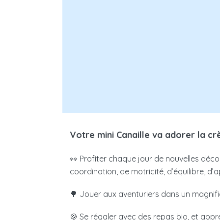
Revenus mensuels N-2
Nombre de jours de garde pa
CALC
Votre place en crèche vous coûtera 
Votre mini Canaille va adorer la c
Les résultats obtenus n'ont qu'une valeur 
👀 Profiter chaque jour de nouvelles découve
crèche ouvre droit à un crédit d’impôt
coordination, de motricité, d’équilibre, d
750€ par enfant et par an.
🌳 Jouer aux aventuriers dans un magnif
Tarif micro-crèche PAJE
: La crèche étab
🍪 Se régaler avec des repas bio, et app