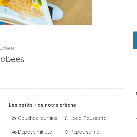
 Babees
Babees
Les petits + de notre crèche
💩 Couches fournies
🛴 Local Poussette
🚗 Dépose minute
🍲 Repas sain et