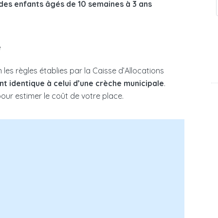
des enfants âgés de 10 semaines à 3 ans
e
n les règles établies par la Caisse d’Allocations
t identique à celui d’une crèche municipale
.
 pour estimer le coût de votre place.
re d’enfant à votre charge dans le foyer fiscal
dicap au sein du