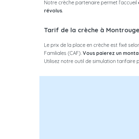
Notre crèche partenaire permet l’accueil
révolus
.
Tarif de la crèche à Montroug
Le prix de la place en crèche est fixé selo
Familiales (CAF).
Vous paierez un montan
Utilisez notre outil de simulation tarifaire
Nombre d’enfants à charge :
Nomb
Enfant(s) en situation de han
foyer :