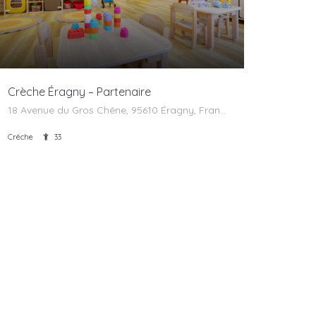
Crèche Éragny – Partenaire
18 Avenue du Gros Chêne, 95610 Éragny, France
Crèche
33