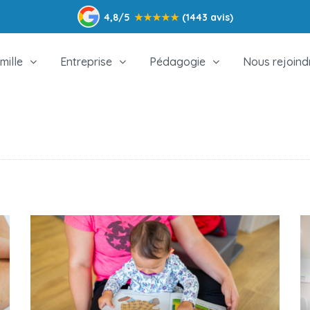
4,8/5
★
★
★
★
★
(1443 avis)
mille
Entreprise
Pédagogie
Nous rejoind