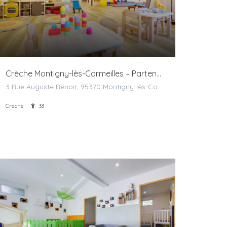
Crèche Montigny-lès-Cormeilles – Partenaire
3 Rue Auguste Renoir, 95370 Montigny-lès-Cormeilles, France
Crèche
33