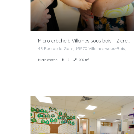
Micro crèche à Villaines sous bois – Zicreche
48 Rue de la Gare, 95570 Villaines-sous-Bois, France
Micro crèche
12
200 m²