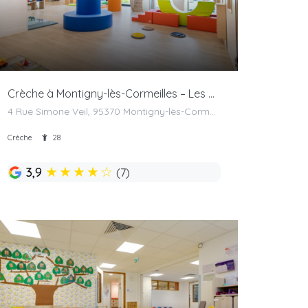
Crèche à Montigny-lès-Cormeilles – Les Bébés Explorateurs
4 Rue Simone Veil, 95370 Montigny-lès-Cormeilles, France
Crèche
28
★
★
★
★
☆
3,9
(7)