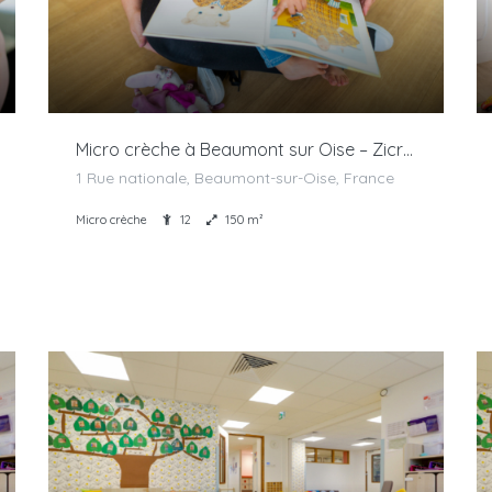
Micro crèche à Beaumont sur Oise – Zicreche
1 Rue nationale, Beaumont-sur-Oise, France
Micro crèche
12
150 m²