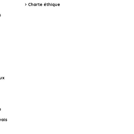
Charte éthique
s
aux
e
vais