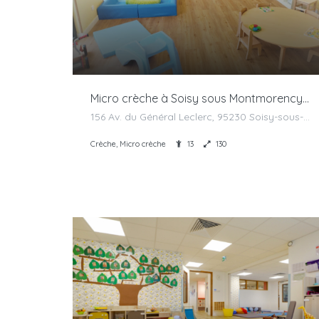
Micro crèche à Soisy sous Montmorency – Bulles de Crèches
156 Av. du Général Leclerc, 95230 Soisy-sous-Montmorency, France
Crèche, Micro crèche
13
130