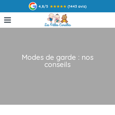
4,8/5
★
★
★
★
★
(1443 avis)
Modes de garde : nos
conseils